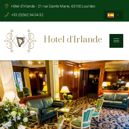
Pasar al contenido principal
Hôtel d'Irlande - 21 rue Sainte Marie, 65100 Lourdes
+33 (0)562 94 04 32
Hotel d'Irlande